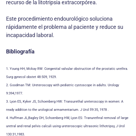
recurso de la litotripsia extracorpórea.
Este procedimiento endourológico soluciona
rápidamente el problema al paciente y reduce su
incapacidad laboral.
Bibliografía
1. Young HH, Mckay RW: Congenital valvular obstruction of the prostatic urethra.
Surg gynecol obstet 48:509, 1929.
2. Goodman TM: Ureteroscopy with pediatric cystoscope in adults. Urology
9:394,1977.
3. Lyon ES, Kyker JS, Schoenberg HW: Transurethal ureteroscopy in women: A
ready addition to the urological armamentarium. J Urol ll9:35, 1978 .
4. Huffman JL,Bagley DH, Schoenberg HW, Lyon ES: Tranurethral removal of large
uretral and renal pelvis calculi using ureteroscopic ultrasonic lithotripsy, J Urol
130:31,1983.