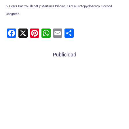
5. Perez-Castro Ellendt y Martinez Piñeiro J.A.”La uretepyeloscopy. Second
Congress
F
X
Pi
W
E
C
a
nt
h
m
o
c
er
at
ai
m
Publicidad
e
e
s
l
p
b
st
A
ar
o
p
tir
o
p
k