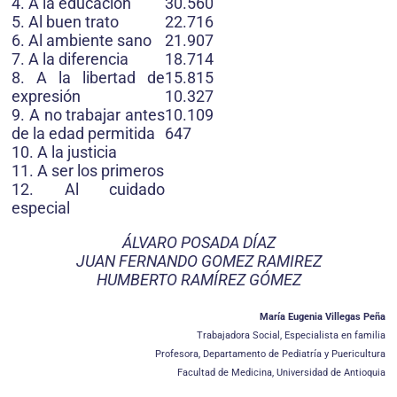
4. A la educación
30.560
5. Al buen trato
22.716
6. Al ambiente sano
21.907
7. A la diferencia
18.714
8. A la libertad de
15.815
expresión
10.327
9. A no trabajar antes
10.109
de la edad permitida
647
10. A la justicia
11. A ser los primeros
12. Al cuidado
especial
ÁLVARO POSADA DÍAZ
JUAN FERNANDO GOMEZ RAMIREZ
HUMBERTO RAMÍREZ GÓMEZ
María Eugenia Villegas Peña
Trabajadora Social, Especialista en familia
Profesora, Departamento de Pediatría y Puericultura
Facultad de Medicina, Universidad de Antioquia