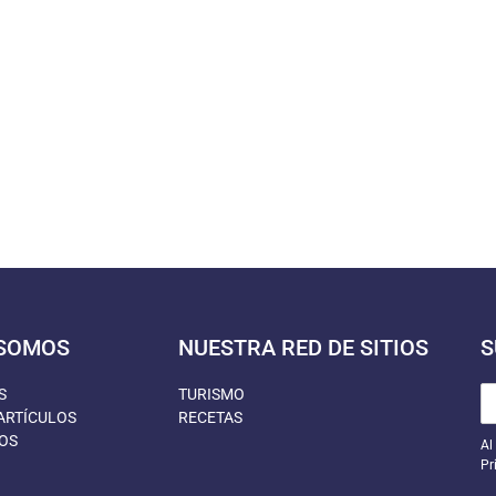
 SOMOS
NUESTRA RED DE SITIOS
S
S
TURISMO
ARTÍCULOS
RECETAS
OS
Al
Pr