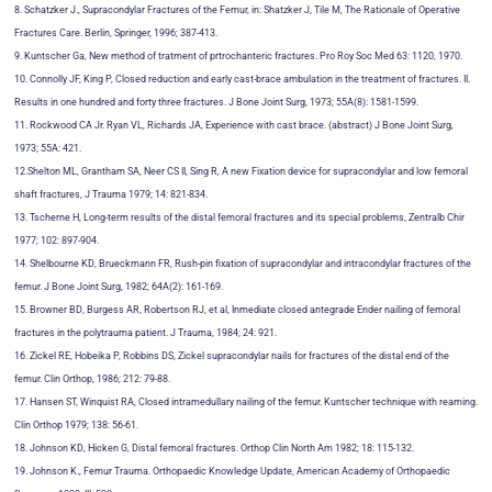
8. Schatzker J., Supracondylar Fractures of the Femur, in: Shatzker J, Tile M, The Rationale of Operative
Fractures Care. Berlin, Springer, 1996; 387-413.
9. Kuntscher Ga, New method of tratment of prtrochanteric fractures. Pro Roy Soc Med 63: 1120, 1970.
10. Connolly JF, King P, Closed reduction and early cast-brace ambulation in the treatment of fractures. II.
Results in one hundred and forty three fractures. J Bone Joint Surg, 1973; 55A(8): 1581-1599.
11. Rockwood CA Jr. Ryan VL, Richards JA, Experience with cast brace. (abstract) J Bone Joint Surg,
1973; 55A: 421.
12.Shelton ML, Grantham SA, Neer CS II, Sing R, A new Fixation device for supracondylar and low femoral
shaft fractures, J Trauma 1979; 14: 821-834.
13. Tscherne H, Long-term results of the distal femoral fractures and its special problems, Zentralb Chir
1977; 102: 897-904.
14. Shelbourne KD, Brueckmann FR, Rush-pin fixation of supracondylar and intracondylar fractures of the
femur. J Bone Joint Surg, 1982; 64A(2): 161-169.
15. Browner BD, Burgess AR, Robertson RJ, et al, Inmediate closed antegrade Ender nailing of femoral
fractures in the polytrauma patient. J Trauma, 1984; 24: 921.
16. Zickel RE, Hobeika P, Robbins DS, Zickel supracondylar nails for fractures of the distal end of the
femur. Clin Orthop, 1986; 212: 79-88.
17. Hansen ST, Winquist RA, Closed intramedullary nailing of the femur. Kuntscher technique with reaming.
Clin Orthop 1979; 138: 56-61.
18. Johnson KD, Hicken G, Distal femoral fractures. Orthop Clin North Am 1982; 18: 115-132.
19. Johnson K., Femur Trauma. Orthopaedic Knowledge Update, American Academy of Orthopaedic