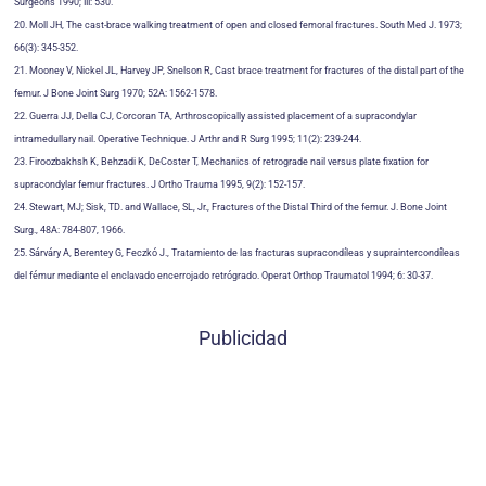
Surgeons 1990; III: 530.
20. Moll JH, The cast-brace walking treatment of open and closed femoral fractures. South Med J. 1973;
66(3): 345-352.
21. Mooney V, Nickel JL, Harvey JP, Snelson R, Cast brace treatment for fractures of the distal part of the
femur. J Bone Joint Surg 1970; 52A: 1562-1578.
22. Guerra JJ, Della CJ, Corcoran TA, Arthroscopically assisted placement of a supracondylar
intramedullary nail. Operative Technique. J Arthr and R Surg 1995; 11(2): 239-244.
23. Firoozbakhsh K, Behzadi K, DeCoster T, Mechanics of retrograde nail versus plate fixation for
supracondylar femur fractures. J Ortho Trauma 1995, 9(2): 152-157.
24. Stewart, MJ; Sisk, TD. and Wallace, SL, Jr., Fractures of the Distal Third of the femur. J. Bone Joint
Surg., 48A: 784-807, 1966.
25. Sárváry A, Berentey G, Feczkó J., Tratamiento de las fracturas supracondíleas y supraintercondíleas
del fémur mediante el enclavado encerrojado retrógrado. Operat Orthop Traumatol 1994; 6: 30-37.
Publicidad