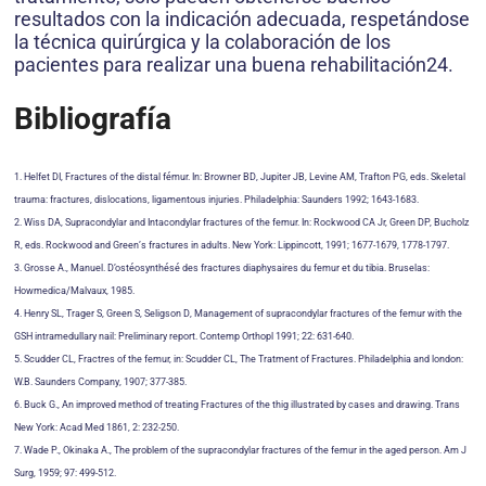
resultados con la indicación adecuada, respetándose
la técnica quirúrgica y la colaboración de los
pacientes para realizar una buena rehabilitación24.
Bibliografía
1. Helfet DI, Fractures of the distal fémur. In: Browner BD, Jupiter JB, Levine AM, Trafton PG, eds. Skeletal
trauma: fractures, dislocations, ligamentous injuries. Philadelphia: Saunders 1992; 1643-1683.
2. Wiss DA, Supracondylar and Intacondylar fractures of the femur. In: Rockwood CA Jr, Green DP, Bucholz
R, eds. Rockwood and Green’s fractures in adults. New York: Lippincott, 1991; 1677-1679, 1778-1797.
3. Grosse A., Manuel. D’ostéosynthésé des fractures diaphysaires du femur et du tibia. Bruselas:
Howmedica/Malvaux, 1985.
4. Henry SL, Trager S, Green S, Seligson D, Management of supracondylar fractures of the femur with the
GSH intramedullary nail: Preliminary report. Contemp Orthopl 1991; 22: 631-640.
5. Scudder CL, Fractres of the femur, in: Scudder CL, The Tratment of Fractures. Philadelphia and london:
W.B. Saunders Company, 1907; 377-385.
6. Buck G., An improved method of treating Fractures of the thig illustrated by cases and drawing. Trans
New York: Acad Med 1861, 2: 232-250.
7. Wade P., Okinaka A., The problem of the supracondylar fractures of the femur in the aged person. Am J
Surg, 1959; 97: 499-512.