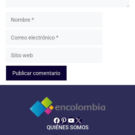
Nombre
Correo
electrónico
Sitio
web
Facebook
Pinterest
YouTube
X
QUIÉNES SOMOS