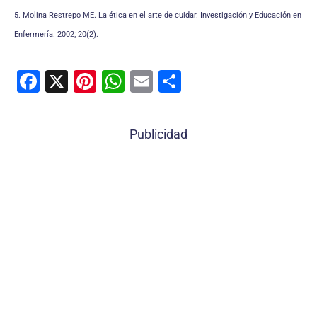
5. Molina Restrepo ME. La ética en el arte de cuidar. Investigación y Educación en
Enfermería. 2002; 20(2).
F
X
Pi
W
E
C
a
nt
h
m
o
c
er
at
ai
m
Publicidad
e
e
s
l
p
b
st
A
ar
o
p
tir
o
p
k