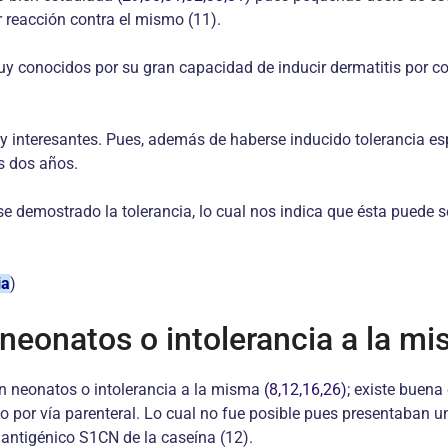
r reacción contra el mismo (11).
uy conocidos por su gran capacidad de inducir dermatitis por 
interesantes. Pues, además de haberse inducido tolerancia espe
s dos años.
 demostrado la tolerancia, lo cual nos indica que ésta puede se
ia
)
 neonatos o intolerancia a la m
 en neonatos o intolerancia a la misma
(8,12,16,26)
; existe buena
no por vía parenteral. Lo cual no fue posible pues presentaban u
e antigénico S1CN de la caseína (12).