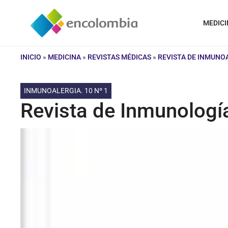
Saltar
al
MEDICI
contenido
INICIO
»
MEDICINA
»
REVISTAS MÉDICAS
»
REVISTA DE INMUNO
INMUNOALERGIA. 10 Nº 1
Revista de Inmunología: