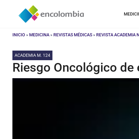
Saltar
al
MEDICI
contenido
INICIO
»
MEDICINA
»
REVISTAS MÉDICAS
»
REVISTA ACADEMIA 
ACADEMIA M. 124
Riesgo Oncológico de e