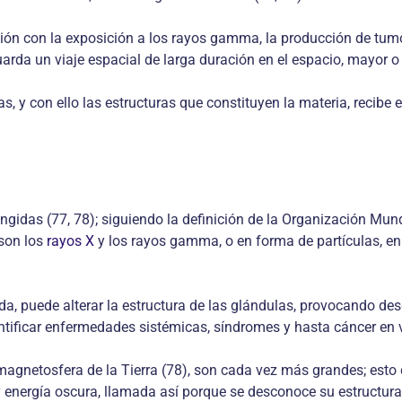
ción con la exposición a los rayos gamma, la produc­ción de t
uarda un viaje espacial de larga du­ración en el espacio, mayor o
, y con ello las estructuras que constituyen la materia, recibe e
ngidas (77, 78); siguiendo la definición de la Or­ganización Mun
son los
rayos X
y los rayos gamma, o en forma de partículas, en l
ada, puede alterar la estructura de las glándulas, provocando des
tificar enfermedades sisté­micas, síndromes y hasta cáncer en v
a magnetosfera de la Tierra (78), son cada vez más grandes; esto d
y energía oscura, llamada así porque se desconoce su estructur