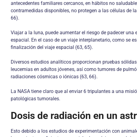
antecedentes familiares cercanos, en hábitos no salu­dables
contramedidas disponibles, no protegen a las cé­lulas de 
66).
Viajar a la luna, puede aumentar el riesgo de padecer una
espacial. En el caso de un viaje inter­planetario, como se 
finalización del viaje espa­cial (63, 65).
Diversos estudios analíticos proporcionan pruebas só­lidas
leucemias en adultos jóvenes, así como tumores de pulmón 
radiaciones cósmicas o iónicas (63, 66).
La NASA tiene claro que al enviar 6 tripulantes a una misió
patológicas tumorales.
Dosis de radiación en un ast
Esto debido a los estudios de experimentación con animales