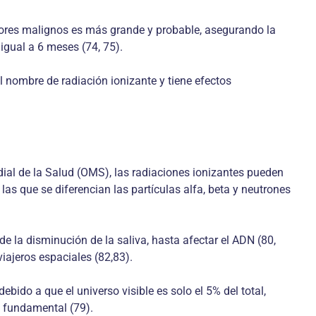
umores malignos es más grande y probable, asegurando la
 igual a 6 meses (74, 75).
l nombre de radiación ionizante y tie­ne efectos
dial de la Salud (OMS), las radiacio­nes ionizantes pueden
as que se dife­rencian las partículas alfa, beta y neutrones
de la disminución de la saliva, hasta afectar el ADN (80,
iajeros espaciales (82,83).
ebido a que el universo visible es solo el 5% del total,
a fundamental (79).