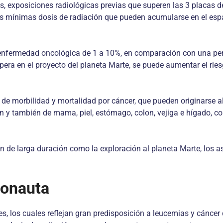
, exposiciones radiológicas previas que superen las 3 placas de 
las mínimas dosis de radiación que pueden acumularse en el esp
 enfermedad oncológica de 1 a 10%, en compara­ción con una pers
espera en el proyecto del planeta Marte, se puede aumentar el rie
 de morbilidad y mortalidad por cáncer, que pue­den originarse a
y también de mama, piel, estómago, colon, vejiga e hígado, com
n de larga duración como la exploración al pla­neta Marte, los as
ronauta
, los cua­les reflejan gran predisposición a leucemias y cáncer 