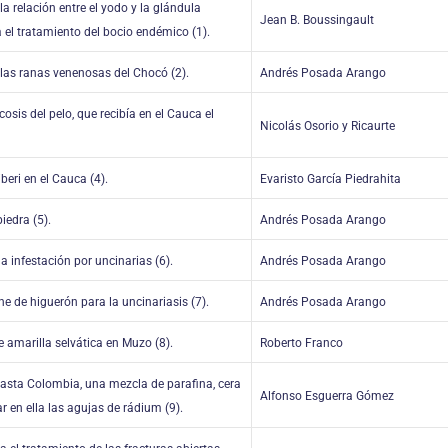
a relación entre el yodo y la glándula
Jean B. Boussingault
a el trata­miento del bocio endémico (1).
 las ranas venenosas del Chocó (2).
Andrés Posada Arango
osis del pelo, que reci­bía en el Cauca el
Nicolás Osorio y Ricaurte
beri en el Cauca (4).
Evaristo García Piedrahita
iedra (5).
Andrés Posada Arango
a infestación por unci­narias (6).
Andrés Posada Arango
he de higuerón para la uncinariasis (7).
Andrés Posada Arango
re amarilla selvática en Muzo (8).
Roberto Franco
asta Colombia, una mez­cla de parafina, cera
Alfonso Esguerra Gómez
ar en ella las agujas de rádium (9).