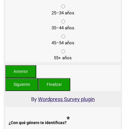
25–34 años
35–44 años
45–54 años
55+ años
By
Wordpress Survey plugin
*
¿Con qué género te identificas?