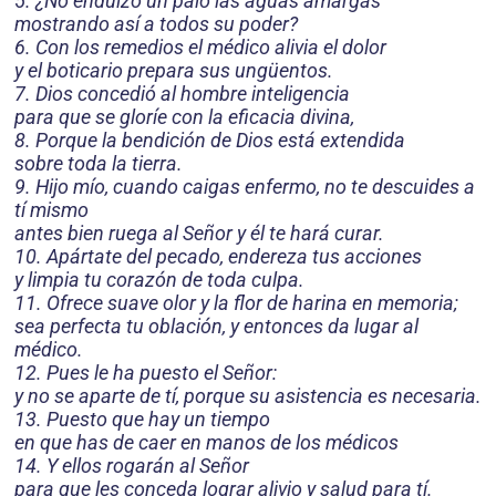
5. ¿No endulzó un palo las aguas amargas
mostrando así a todos su poder?
6. Con los remedios el médico alivia el dolor
y el boticario prepara sus ungüentos.
7. Dios concedió al hombre inteligencia
para que se gloríe con la eficacia divina,
8. Porque la bendición de Dios está extendida
sobre toda la tierra.
9. Hijo mío, cuando caigas enfermo, no te descuides a
tí mismo
antes bien ruega al Señor y él te hará curar.
10. Apártate del pecado, endereza tus acciones
y limpia tu corazón de toda culpa.
11. Ofrece suave olor y la flor de harina en memoria;
sea perfecta tu oblación, y entonces da lugar al
médico.
12. Pues le ha puesto el Señor:
y no se aparte de tí, porque su asistencia es necesaria.
13. Puesto que hay un tiempo
en que has de caer en manos de los médicos
14. Y ellos rogarán al Señor
para que les conceda lograr alivio y salud para tí.