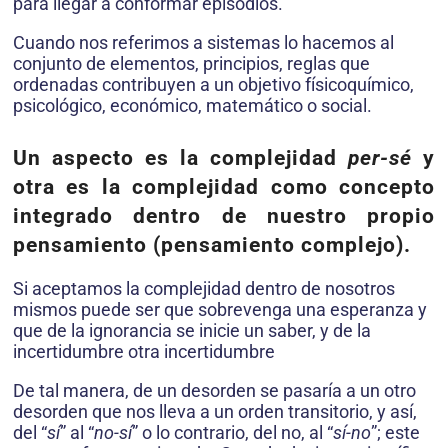
para llegar a conformar epi­sodios.
Cuando nos referimos a sistemas lo hacemos al
conjunto de elementos, principios, reglas que
ordenadas contribuyen a un objetivo físicoquímico,
psicológico, económico, ma­temático o social.
Un aspecto es la
complejidad
per-sé
y
otra es la
complejidad como concepto
integrado
dentro de nuestro propio
pensamiento (pensamiento complejo).
Si aceptamos la comple­jidad dentro de nosotros
mismos puede ser que sobrevenga una esperanza y
que de la ignorancia se inicie un saber, y de la
incertidumbre otra incertidumbre
De tal manera, de un desorden se pasaría a un otro
desorden que nos lleva a un orden transitorio, y así,
del “
sí
” al “
no-sí
” o lo contrario, del no, al “
sí-no
”; este