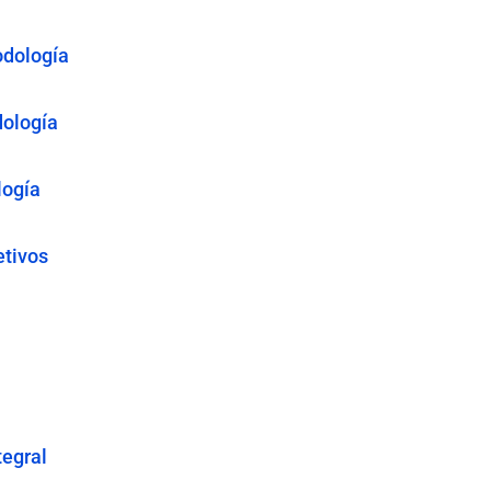
odología
dología
logía
etivos
tegral