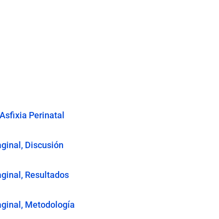
sfixia Perinatal
aginal, Discusión
aginal, Resultados
aginal, Metodología