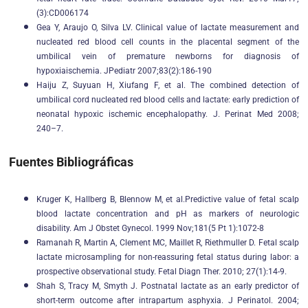
(3):CD006174
Gea Y, Araujo O, Silva LV. Clinical value of lactate measurement and
nucleated red blood cell counts in the placental segment of the
umbilical vein of premature newborns for diagnosis of
hypoxiaischemia. JPediatr 2007;83(2):186-190
Haiju Z, Suyuan H, Xiufang F, et al. The combined detection of
umbilical cord nucleated red blood cells and lactate: early prediction of
neonatal hypoxic ischemic encephalopathy. J. Perinat Med 2008;
240–7.
Fuentes Bibliográficas
Kruger K, Hallberg B, Blennow M, et al.Predictive value of fetal scalp
blood lactate concentration and pH as markers of neurologic
disability. Am J Obstet Gynecol. 1999 Nov;181(5 Pt 1):1072-8
Ramanah R, Martin A, Clement MC, Maillet R, Riethmuller D. Fetal scalp
lactate microsampling for non-reassuring fetal status during labor: a
prospective observational study. Fetal Diagn Ther. 2010; 27(1):14-9.
Shah S, Tracy M, Smyth J. Postnatal lactate as an early predictor of
short-term outcome after intrapartum asphyxia. J Perinatol. 2004;