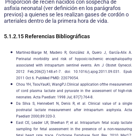
Proporción de recién nacidos con sospecha de
asfixia neonatal (ver definición en los parágrafos
previos) a quienes se les realizan gases de cordón o
arteriales dentro de la primera hora de vida.
5.1.2.15
Referencias Bibliográficas
Martinez-Biarge M, Madero R, González A, Quero J, García-Alix A.
Perinatal morbidity and risk of hypoxic-ischemic encephalopathy
associated with intrapartum sentinel events. Am J Obstet Gynecol.
2012 Feb;206(2):148.e1-7. doi: 10.1016/j.ajog.2011.09.031. Epub
2011 Oct 6. PubMed PMID: 22079054.
Chou YH, TsouYauKI, WangPJ.Clinical application ofthe measurement
of cord plasma lactate and pyruvate in the assessment of high-risk
neonates. Acta Paediatr. 1998 Jul; 87(7):764-8.
Da Silva S, Hennebert N, Denis R, et al. Clinical value of a single
postnatal lactate measurement after intrapartum asphyxia. Acta
Paediatr 2000;89:320-3.
East CE, Leader LR, Sheehan P, et al. Intrapartum fetal scalp lactate
sampling for fetal assessment in the presence of a non-reassuring
fetal heart rate trace. Cochrane Database Syst Rev. 2010 Mar17;