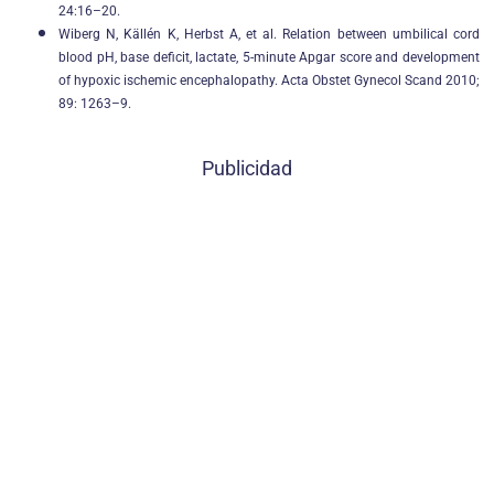
24:16–20.
Wiberg N, Källén K, Herbst A, et al. Relation between umbilical cord
blood pH, base deficit, lactate, 5-minute Apgar score and development
of hypoxic ischemic encephalopathy. Acta Obstet Gynecol Scand 2010;
89: 1263–9.
Publicidad