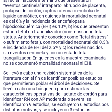
a) recién nacidos a término que presentaron
“eventos centinela” intraparto: abrupcio de placenta,
prolapso de cordón, ruptura uterina o embolia de
líquido amniótico, en quienes la mortalidad neonatal
es del 6% y la incidencia de encefalopatía
hipóxicoisquémica (EHI) es 10%, b) los que presentan
estado fetal no tranquilizador (non-reassuring fetal
status. Anteriormente conocido como “fetal distress”
o sufrimiento fetal), con mortalidad neonatal del 0.3%
e incidencia de EHI del 2.5% y c) los recién nacidos
sin eventos centinela y con un estado fetal
tranquilizador. En quienes en la muestra examinada
no se documentó mortalidad neonatal ni EHI.
Se llevó a cabo una revisión sistemática de la
literatura con el fin de identificar posibles estudios
que permitieran poblar el árbol de decisiones. Se
llevó a cabo una búsqueda para estimar las
características operativas del lactato de cordón para
identificar RN con AP moderada o severa, se
identificaron 9 estudios, se excluyeron 6 estudios pos
distintos motivos, y se incluyeron 3 estudios