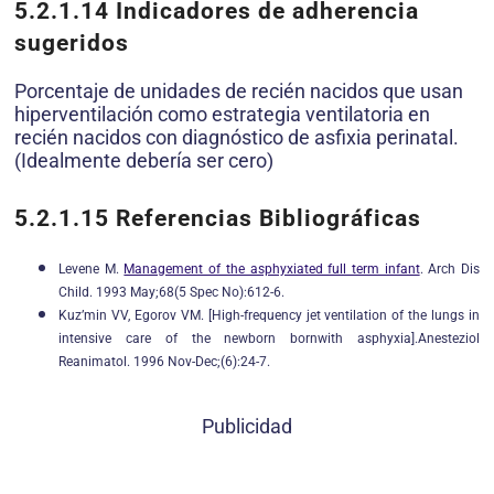
5.2.1.14
Indicadores de adherencia
sugeridos
Porcentaje de unidades de recién nacidos que usan
hiperventilación como estrategia ventilatoria en
recién nacidos con diagnóstico de asfixia perinatal.
(Idealmente debería ser cero)
5.2.1.15
Referencias Bibliográficas
Levene M.
Management of the asphyxiated full term infant
. Arch Dis
Child. 1993 May;68(5 Spec No):612-6.
Kuz’min VV, Egorov VM. [High-frequency jet ventilation of the lungs in
intensive care of the newborn bornwith asphyxia].Anesteziol
Reanimatol. 1996 Nov-Dec;(6):24-7.
Publicidad