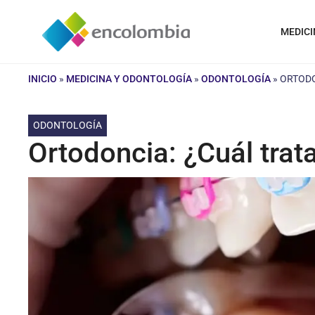
Saltar
al
MEDICI
contenido
INICIO
»
MEDICINA Y ODONTOLOGÍA
»
ODONTOLOGÍA
»
ORTODO
ODONTOLOGÍA
Ortodoncia: ¿Cuál trat