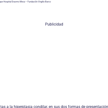
osque Hospital Erasmo Meoz – Fundación Virgilio Barco
Publicidad
ias a la hiperplasia condilar, en sus dos formas de presentació