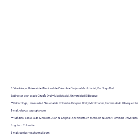
* Odontólogo, Universidad Nacional de Colombia Cirujano Maxilofacial, Patólogo Oral.
Exdirector post grado Cirugía Oral y Maxilofacial, Universidad El Bosque
**Odontóloga, Universidad Nacional de Colombia Cirujana Oral y Maxilofacial, Universidad El Bosque C
E-mail: cleocar@tutopia.com
***Médica, Escuela de Medicina Juan N. Corpas Especialista en Medicina Nuclear, Pontificia Universidad
Bogotá – Colombia
E-mail: soniasmg@hotmail.com