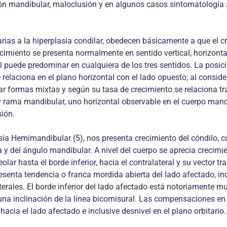
ión mandibular, maloclusión y en algunos casos sintomatología a
arias a la hiperplasia condilar, obedecen básicamente a que el c
recimiento se presenta normalmente en sentido vertical, horizo
al puede predominar en cualquiera de los tres sentidos. La posic
 relaciona en el plano horizontal con el lado opuesto; al consid
ar formas mixtas y según su tasa de crecimiento se relaciona tr
 y rama mandibular, uno horizontal observable en el cuerpo man
sión.
sia Hemimandibular (5), nos presenta crecimiento del cóndilo, c
 del ángulo mandibular. A nivel del cuerpo se aprecia crecimien
olar hasta el borde inferior, hacia el contralateral y su vector 
senta tendencia o franca mordida abierta del lado afectado, incl
erales. El borde inferior del lado afectado está notoriamente m
 una inclinación de la línea bicomisural. Las compensaciones e
hacia el lado afectado e inclusive desnivel en el plano orbitario.