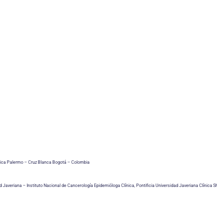
línica Palermo – Cruz Blanca Bogotá – Colombia
 Javeriana – Instituto Nacional de Cancerología Epidemióloga Clínica, Pontificia Universidad Javeriana Clínica S