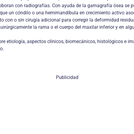
oboran con radiografías. Con ayuda de la gamagrafía ósea se p
ra que un cóndilo o una hemimandíbula en crecimiento activo as
o con o sin cirugía adicional para corregir la deformidad residu
 quirúrgicamente la rama o el cuerpo del maxilar inferior y en a
bre etiología, aspectos clínicos, biomecánicos, histológicos e i
o.
Publicidad