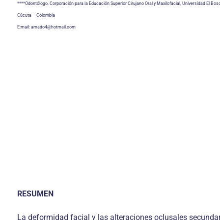
****Odontólogo, Corporación para la Educación Superior Cirujano Oral y Maxilofacial, Universidad El B
Cúcuta – Colombia
E:mail: amado4@hotmail.com
RESUMEN
La deformidad facial y las alteraciones oclusales secundar