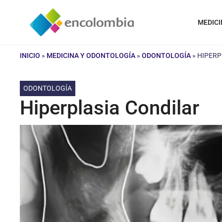
Saltar
al
MEDICI
contenido
INICIO
»
MEDICINA Y ODONTOLOGÍA
»
ODONTOLOGÍA
»
HIPERP
ODONTOLOGÍA
Hiperplasia Condilar