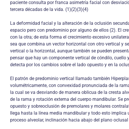
paciente consulta por franca asimetría facial con desviac
tercera décadas de la vida. (1)(2)(3)(4)
La deformidad facial y la alteración de la oclusión secund
espacio pero con predominio por alguno de ellos (2). El c
con la otra; de esta forma el crecimiento excesivo unilater
sea que combina un vector horizontal con otro vertical y se
vertical o la horizontal, aunque también se pueden present
pensar que hay un componente vertical de cóndilo, cuello
detecta por los cambios sobre el lado opuesto y en la oclu
El patrón de predominio vertical llamado también Hiperpla
volumétricamente, con convexidad pronunciada de la rama y
la cual se va desviando de manera oblicua de la cresta alve
de la rama y rotación externa del cuerpo mandibular. Se pre
opuesto y sobreoclusión de premolares y molares contralat
llega hasta la línea media mandibular y todo esto implica
proceso alveolar, inclinación hacia abajo del plano oclusal 