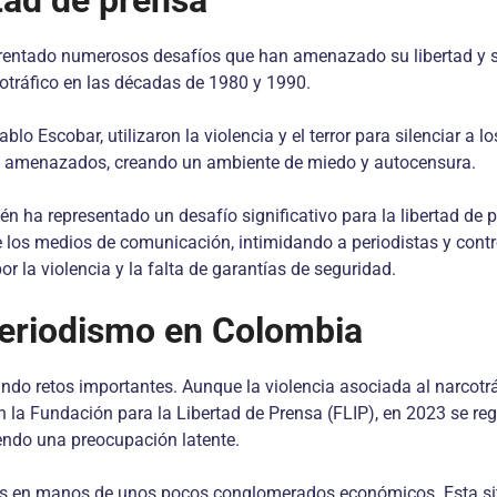
rtad de prensa
enfrentado numerosos desafíos que han amenazado su libertad y
otráfico en las décadas de 1980 y 1990.
o Escobar, utilizaron la violencia y el terror para silenciar a l
 o amenazados, creando un ambiente de miedo y autocensura.
én ha representado un desafío significativo para la libertad de
re los medios de comunicación, intimidando a periodistas y contro
r la violencia y la falta de garantías de seguridad.
eriodismo en Colombia
ndo retos importantes. Aunque la violencia asociada al narcotrá
a Fundación para la Libertad de Prensa (FLIP), en 2023 se regi
iendo una preocupación latente.
s en manos de unos pocos conglomerados económicos. Esta situa