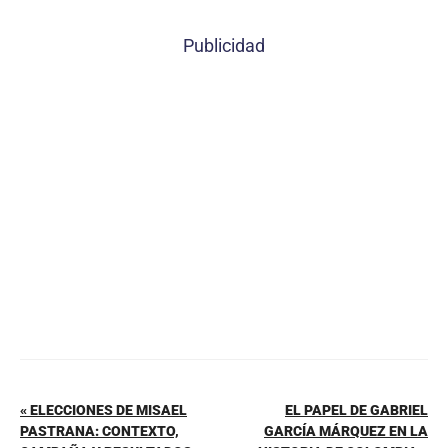
a
nt
h
m
o
c
er
at
ai
m
Publicidad
e
e
s
l
p
b
st
A
ar
o
p
tir
o
p
k
« ELECCIONES DE MISAEL
EL PAPEL DE GABRIEL
PASTRANA: CONTEXTO,
GARCÍA MÁRQUEZ EN LA