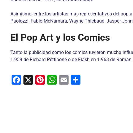
Asimismo, entre los artistas más representativos del pop 
Paolozzi, Fabio McNamara, Wayne Thiebaud, Jasper Johns
El Pop Art y los Comics
Tanto la publicidad como los comics tuvieron mucha influe
1.959 de Richard Pettibone o de Flash en 1.963 de Román 
F
X
Pi
W
E
C
a
nt
h
m
o
c
er
at
ai
m
e
e
s
l
p
b
st
A
ar
o
p
tir