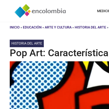
Saltar
al
MEDICI
contenido
INICIO
»
EDUCACIÓN
»
ARTE Y CULTURA
»
HISTORIA DEL ARTE
HISTORIA DEL ARTE
Pop Art: Característic