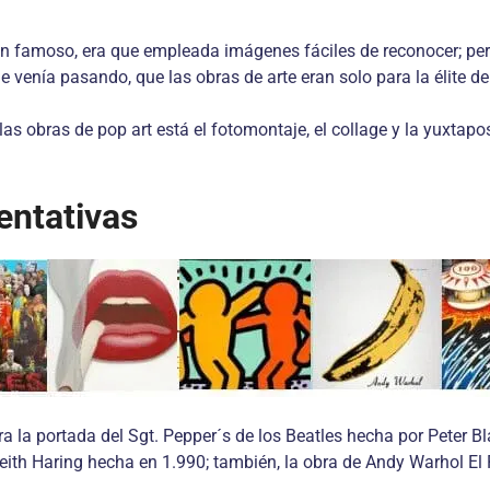
an famoso, era que empleada imágenes fáciles de reconocer; pero
e venía pasando, que las obras de arte eran solo para la élite d
as obras de pop art está el fotomontaje, el collage y la yuxtapo
entativas
tra la portada del Sgt. Pepper´s de los Beatles hecha por Peter
ith Haring hecha en 1.990; también, la obra de Andy Warhol El