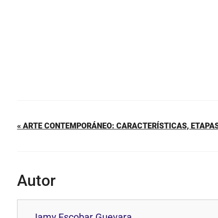
o
p
k
« ARTE CONTEMPORÁNEO: CARACTERÍSTICAS, ETAPAS
Autor
Jamy Escobar Guevara