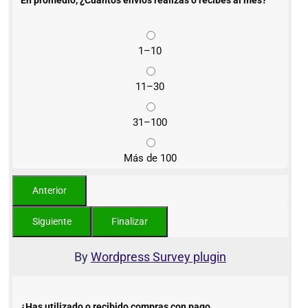
En promedio, ¿Cuántos envíos realizas o recibes al mes?
1–10
11–30
31–100
Más de 100
By
Wordpress Survey plugin
¿Has utilizado o recibido compras con pago