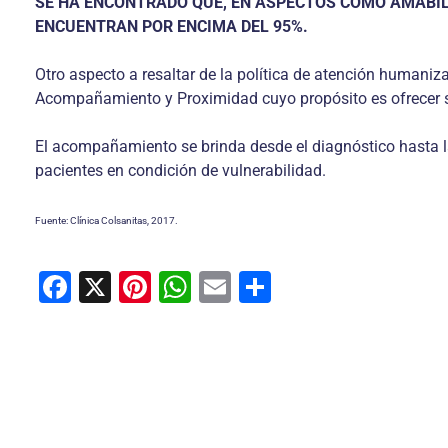
SE HA ENCONTRADO QUE, EN ASPECTOS COMO AMABILID
ENCUENTRAN POR ENCIMA DEL 95%.
Otro aspecto a resaltar de la política de atención humaniz
Acompañamiento y Proximidad cuyo propósito es ofrecer sop
El acompañamiento se brinda desde el diagnóstico hasta l
pacientes en condición de vulnerabilidad.
Fuente: Clínica Colsanitas, 2017.
F
X
Pi
W
E
C
a
nt
h
m
o
c
er
at
ai
m
e
e
s
l
p
b
st
A
ar
o
p
tir