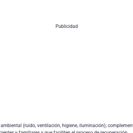
Publicidad
 ambiental (ruido, ventilación, higiene, iluminación); complemen
ientes y familiares y que faciliten el proceso de recuperación.