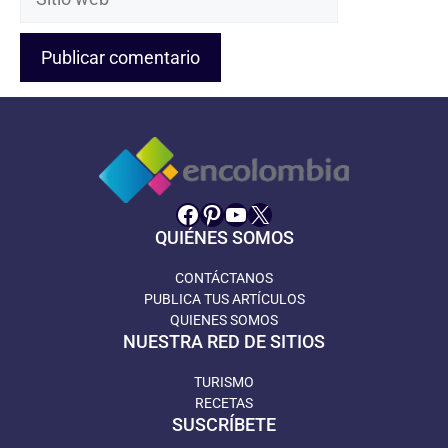
web
Facebook
Pinterest
YouTube
X
QUIÉNES SOMOS
CONTÁCTANOS
PUBLICA TUS ARTÍCULOS
QUIENES SOMOS
NUESTRA RED DE SITIOS
TURISMO
RECETAS
SUSCRÍBETE