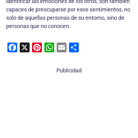
identificar las emociones de los otros, son también
capaces de preocuparse por esos sentimientos, no
solo de aquellas personas de su entorno, sino de
personas que no conocen.
F
X
Pi
W
E
C
a
nt
h
m
o
c
er
at
ai
m
Publicidad
e
e
s
l
p
b
st
A
ar
o
p
tir
o
p
k