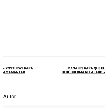
« POSTURAS PARA
MASAJES PARA QUE EL
AMAMANTAR
BEBÉ DUERMA RELAJADO »
Autor