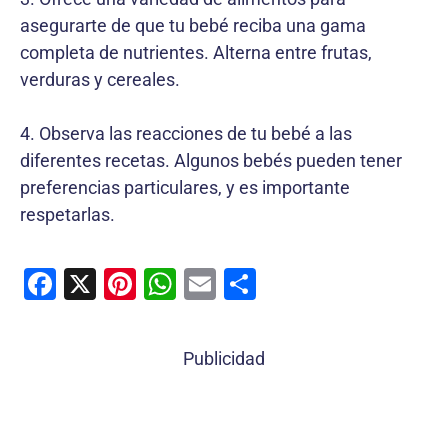
asegurarte de que tu bebé reciba una gama
completa de nutrientes. Alterna entre frutas,
verduras y cereales.
4. Observa las reacciones de tu bebé a las
diferentes recetas. Algunos bebés pueden tener
preferencias particulares, y es importante
respetarlas.
F
X
Pi
W
E
C
a
nt
h
m
o
c
er
at
ai
m
Publicidad
e
e
s
l
p
b
st
A
ar
o
p
tir