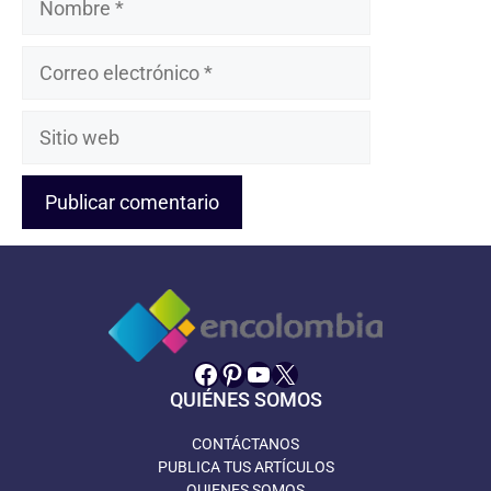
Correo
electrónico
Sitio
web
Facebook
Pinterest
YouTube
X
QUIÉNES SOMOS
CONTÁCTANOS
PUBLICA TUS ARTÍCULOS
QUIENES SOMOS