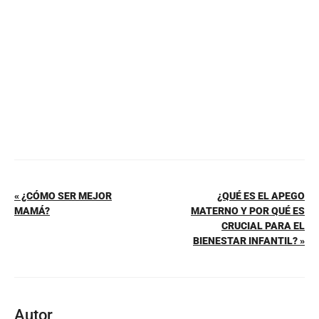
o
p
k
« ¿CÓMO SER MEJOR
¿QUÉ ES EL APEGO
MAMÁ?
MATERNO Y POR QUÉ ES
CRUCIAL PARA EL
BIENESTAR INFANTIL? »
Autor