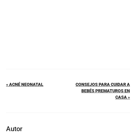
o
p
k
« ACNÉ NEONATAL
CONSEJOS PARA CUIDAR A
BEBÉS PREMATUROS EN
CASA »
Autor