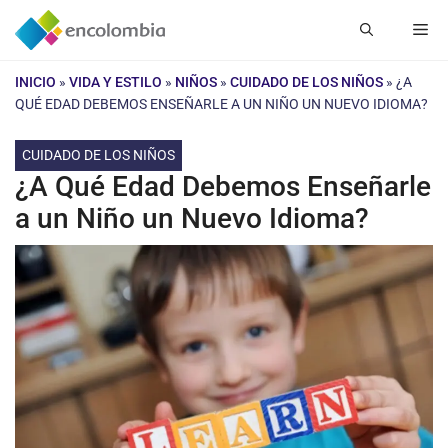
Saltar
Me
al
contenido
INICIO
»
VIDA Y ESTILO
»
NIÑOS
»
CUIDADO DE LOS NIÑOS
»
¿A
QUÉ EDAD DEBEMOS ENSEÑARLE A UN NIÑO UN NUEVO IDIOMA?
CUIDADO DE LOS NIÑOS
¿A Qué Edad Debemos Enseñarle
a un Niño un Nuevo Idioma?