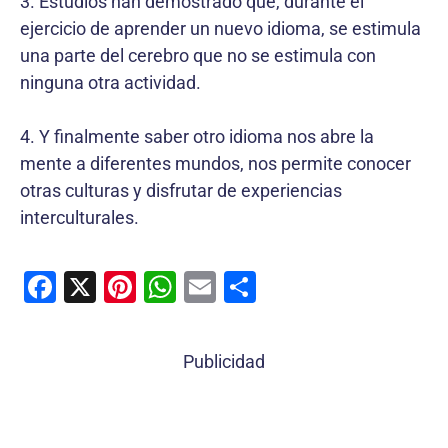
3. Estudios han demostrado que, durante el
ejercicio de aprender un nuevo idioma, se estimula
una parte del cerebro que no se estimula con
ninguna otra actividad.
4. Y finalmente saber otro idioma nos abre la
mente a diferentes mundos, nos permite conocer
otras culturas y disfrutar de experiencias
interculturales.
F
X
Pi
W
E
C
a
nt
h
m
o
c
er
at
ai
m
Publicidad
e
e
s
l
p
b
st
A
ar
o
p
tir