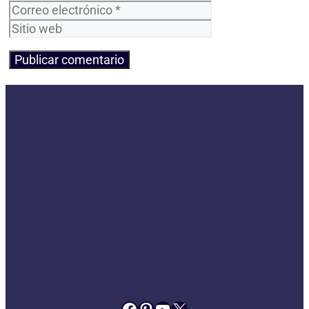
electrónico
Sitio
web
Facebook
Pinterest
YouTube
X