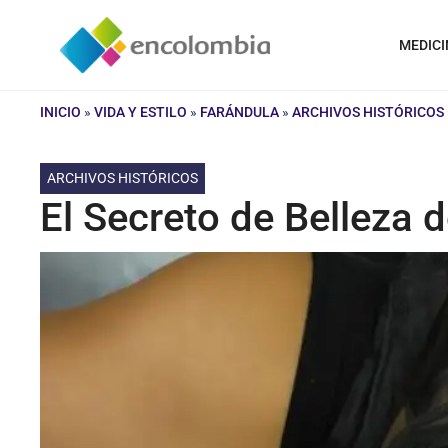
Saltar
al
MEDICI
contenido
INICIO
»
VIDA Y ESTILO
»
FARÁNDULA
»
ARCHIVOS HISTÓRICOS
ARCHIVOS HISTÓRICOS
El Secreto de Belleza