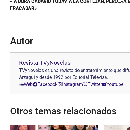
« A DORA CADAVID TODAVÍA LA CORTEJAN, PERO…«A 
FRACASAR»
Autor
Revista TVyNovelas
TVyNovelas es una revista de entretenimiento que difu
Arzagui y desde 1992 por Editorial Televisa.
Web
Facebook
Instagram
Twitter
Youtube
Otros temas relacionados