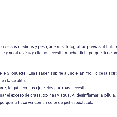
ión de sus medidas y peso; además, fotografías previas al trat
e y no al revés» y ella no necesita mucha dieta porque tiene una
le Silohuette.»Ellas saben subirle a uno el ánimo», dice la actri
en la celulitis.
arez, la guía con los ejercicios que más necesita.
r el exceso de grasa, toxinas y agua. Al desinflamar la célula, s
rque la hace ver con un color de piel espectacular.