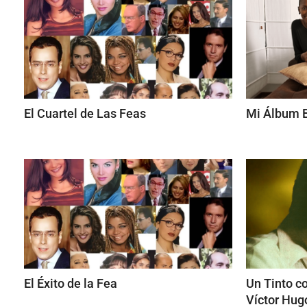
El Cuartel de Las Feas
Mi Álbum B
El Éxito de la Fea
Un Tinto co
Víctor Hug