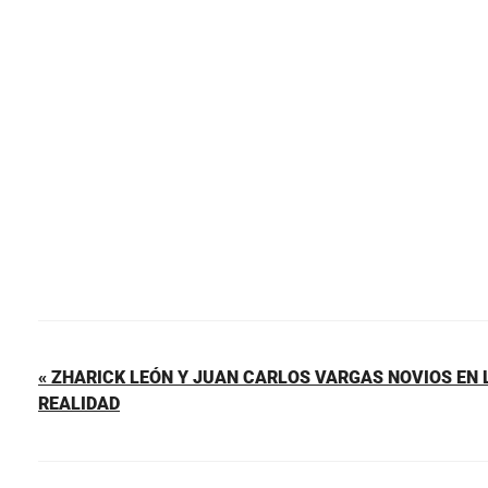
e
e
s
l
p
b
st
A
ar
o
p
tir
o
p
k
« ZHARICK LEÓN Y JUAN CARLOS VARGAS NOVIOS EN L
REALIDAD