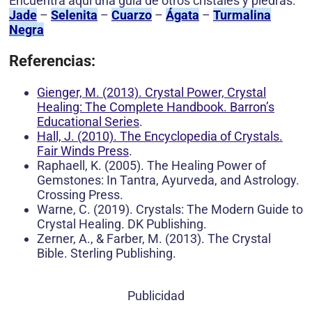
Encuentra aquí una guía de otros cristales y piedras:
Jade
–
Selenita
–
Cuarzo
–
Ágata
–
Turmalina
Negra
Referencias:
Gienger, M. (2013). Crystal Power, Crystal
Healing: The Complete Handbook. Barron’s
Educational Series
.
Hall, J. (2010). The Encyclopedia of Crystals.
Fair Winds Press
.
Raphaell, K. (2005). The Healing Power of
Gemstones: In Tantra, Ayurveda, and Astrology.
Crossing Press.
Warne, C. (2019). Crystals: The Modern Guide to
Crystal Healing. DK Publishing.
Zerner, A., & Farber, M. (2013). The Crystal
Bible. Sterling Publishing.
Publicidad