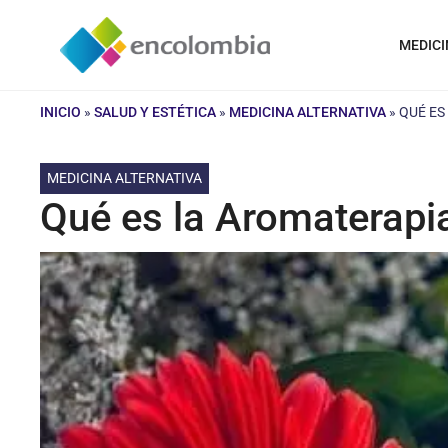
Saltar
al
MEDICI
contenido
INICIO
»
SALUD Y ESTÉTICA
»
MEDICINA ALTERNATIVA
»
QUÉ ES
MEDICINA ALTERNATIVA
Qué es la Aromaterapi