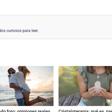
os curiosos para leer.
ado foro: opiniones reales
Cristaloterapia: qué es, pa