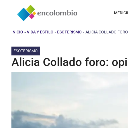
Saltar
al
MEDICI
contenido
INICIO
»
VIDA Y ESTILO
»
ESOTERISMO
»
ALICIA COLLADO FORO
ESOTERISMO
Alicia Collado foro: op