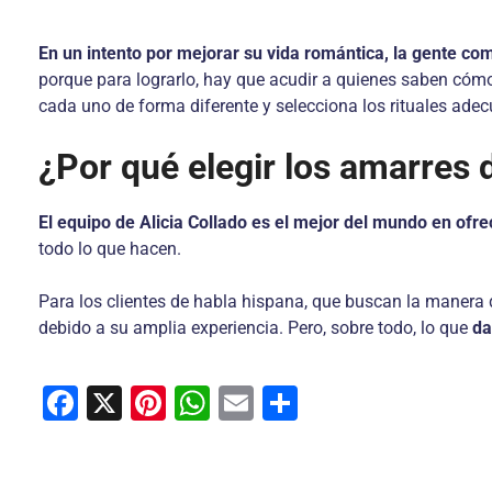
En un intento por mejorar su vida romántica, la gente co
porque para lograrlo, hay que acudir a quienes saben cómo
cada uno de forma diferente y selecciona los rituales ade
¿Por qué elegir los amarres 
El equipo de Alicia Collado es el mejor del mundo en ofr
todo lo que hacen.
Para los clientes de habla hispana, que buscan la manera d
debido a su amplia experiencia. Pero, sobre todo, lo que
da 
F
X
Pi
W
E
C
a
nt
h
m
o
c
er
at
ai
m