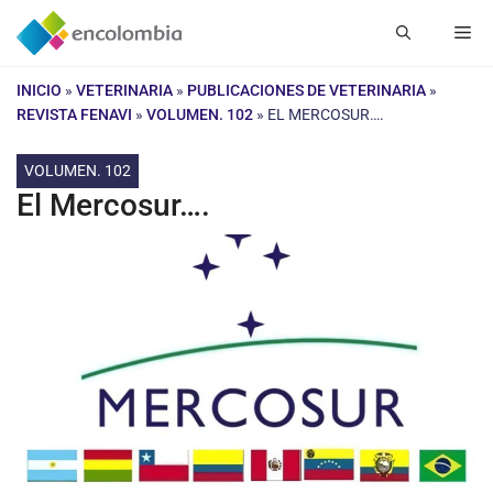
Saltar
Me
al
contenido
INICIO
»
VETERINARIA
»
PUBLICACIONES DE VETERINARIA
»
REVISTA FENAVI
»
VOLUMEN. 102
»
EL MERCOSUR….
VOLUMEN. 102
El Mercosur….