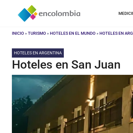
Saltar
al
MEDICI
contenido
INICIO
»
TURISMO
»
HOTELES EN EL MUNDO
»
HOTELES EN AR
HOTELES EN ARGENTINA
Hoteles en San Juan