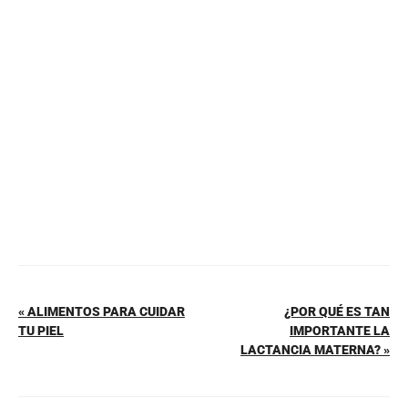
b
st
A
ar
o
p
tir
o
p
k
« ALIMENTOS PARA CUIDAR
¿POR QUÉ ES TAN
TU PIEL
IMPORTANTE LA
LACTANCIA MATERNA? »