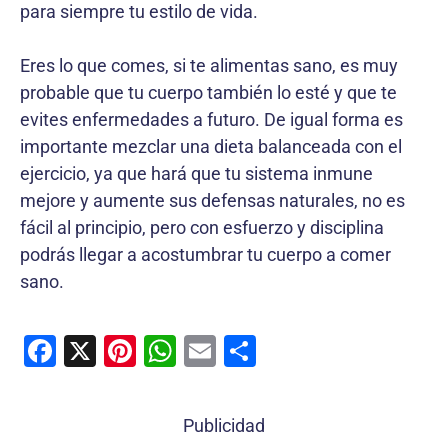
para siempre tu estilo de vida.
Eres lo que comes, si te alimentas sano, es muy
probable que tu cuerpo también lo esté y que te
evites enfermedades a futuro. De igual forma es
importante mezclar una dieta balanceada con el
ejercicio, ya que hará que tu sistema inmune
mejore y aumente sus defensas naturales, no es
fácil al principio, pero con esfuerzo y disciplina
podrás llegar a acostumbrar tu cuerpo a comer
sano.
F
X
Pi
W
E
C
a
nt
h
m
o
c
er
at
ai
m
Publicidad
e
e
s
l
p