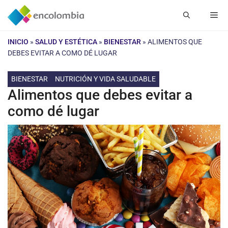
Saltar
Me
al
contenido
INICIO
»
SALUD Y ESTÉTICA
»
BIENESTAR
»
ALIMENTOS QUE
DEBES EVITAR A COMO DÉ LUGAR
BIENESTAR
NUTRICIÓN Y VIDA SALUDABLE
Alimentos que debes evitar a
como dé lugar