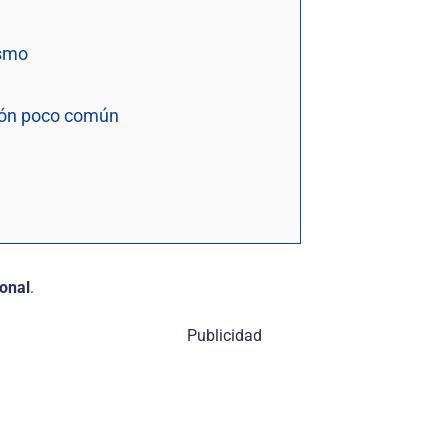
ismo
ción poco común
ional
.
Publicidad