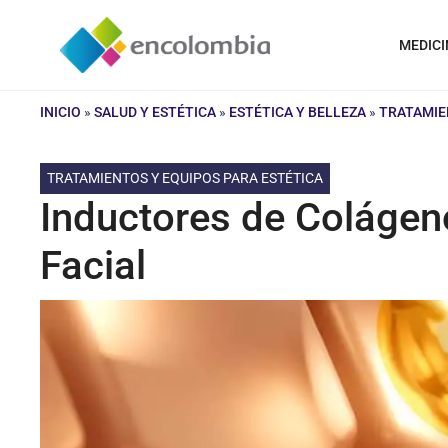
Saltar
al
MEDICI
contenido
INICIO
»
SALUD Y ESTÉTICA
»
ESTÉTICA Y BELLEZA
»
TRATAMIE
TRATAMIENTOS Y EQUIPOS PARA ESTÉTICA
Inductores de Colágen
Facial