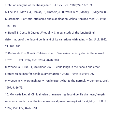
state: an analysis of the Kinsey data – J. Sex. Res. 1988; 24: 177-183.
5. Lee, P-A., Mazur, J., Danish, R., Amrhein, J., Blizzard, R.M., Money, J., Migeon, C.J.
Micropenis. I. criteria, etiologies and clasification. Johns Hopkins Med. J., 1980;
146: 156.
6. Bondil B, Costa P, Daures JP et al. – Clinical study of the longitudinal
deformation of the flaccid penis and of its variations with aging – Eur. Urol. 1992;
21: 284: 286.
7. Carlos da Ros, Claudio Teloken et al – Caucasian penis: ¿what is the normal
size? – J. Urol. 1994; 151: 323 A, Abstr. 381.
8. Wessells H, Lue TF, McAninch JW – Penile lengh in the flaccid and erect
states: guidelines for penile augmentation – J Urol. 1996; 156: 995-997.
9. Wessells H, McAninch JW – Penile size: ¿what is the normal? – Contemp. Urol.,
1997; 9: 66-79.
10. Moncada I, et al. Clinical value of measuring flaccid penile diameter/length
ratio as a predictor of the intracavernosal pressure required for rigidity – J. Urol.,
1997; 157: 177, Abstr. 691.