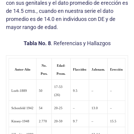
con sus genitales y el dato promedio de erección es
de 14.5 cms., cuando en nuestra serie el dato
promedio es de 14.0 en individuos con DE y de
mayor rango de edad.
Tabla No. 8
. Referencias y Hallazgos
No.
Edad-
Autor-Año
Flaccidez
Jalonam.
Erección
Ptes.
Prom.
17-53
Loeb-1889
50
9.5
–
–
(26)
Schonfeld 1942
54
20-25
–
13.0
–
Kinsey-1948
2.770
20-59
9.7
–
15.5