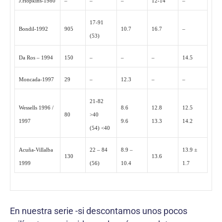
J.Hopkins-1980
–
–
–
12-14
–
17-91
Bondil-1992
905
10.7
16.7
–
(53)
Da Ros – 1994
150
–
–
–
14.5
Moncada-1997
29
–
12.3
–
–
21-82
Wessells 1996 /
8.6
12.8
12.5
80
>40
1997
9.6
13.3
14.2
(54) <40
Acuña-Villalba
22 – 84
8.9 –
13.9 ±
130
13.6
1999
(56)
10.4
1.7
En nuestra serie -si descontamos unos pocos