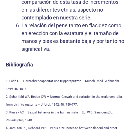
comparación de esta tasa de incrementos
en las diferentes etnias, aspecto no
contemplado en nuestra serie.
La relación del pene tanto en flacidez como
en erección con la estatura y el tamaño de
manos y pies es bastante baja y por tanto no
significativa.
Bibliografia
1. Loeb H – Harnrohrencapacitat und tripperspritzen – Munch. Med. Wchnschr. –
1899; 46: 1016
2. Schonfeld WA, Beebe GW – Normal Growth and variation in the male genitalia
from birth to maturity – J. Urol. 1942; 48: 759-777.
3. Kinsey AC – Sexual behavior in the human male – Ed. W.B. Saunders,Co.
Philadelphia, 1948.
4. Jamison PL, Gebhard PH: – Penis size increase bettween flaccid and erect