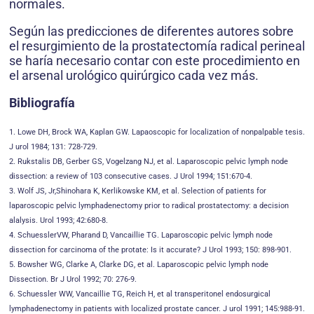
normales.
Según las predicciones de diferentes autores sobre
el resurgimiento de la prostatectomía radical perineal
se haría necesario contar con este procedimiento en
el arsenal urológico quirúrgico cada vez más.
Bibliografía
1. Lowe DH, Brock WA, Kaplan GW. Lapaoscopic for localization of nonpalpable tesis.
J urol 1984; 131: 728-729.
2. Rukstalis DB, Gerber GS, Vogelzang NJ, et al. Laparoscopic pelvic lymph node
dissection: a review of 103 consecutive cases. J Urol 1994; 151:670-4.
3. Wolf JS, Jr,Shinohara K, Kerlikowske KM, et al. Selection of patients for
laparoscopic pelvic lymphadenectomy prior to radical prostatectomy: a decision
alalysis. Urol 1993; 42:680-8.
4. SchuesslerVW, Pharand D, Vancaillie TG. Laparoscopic pelvic lymph node
dissection for carcinoma of the protate: Is it accurate? J Urol 1993; 150: 898-901.
5. Bowsher WG, Clarke A, Clarke DG, et al. Laparoscopic pelvic lymph node
Dissection. Br J Urol 1992; 70: 276-9.
6. Schuessler WW, Vancaillie TG, Reich H, et al transperitonel endosurgical
lymphadenectomy in patients with localized prostate cancer. J urol 1991; 145:988-91.