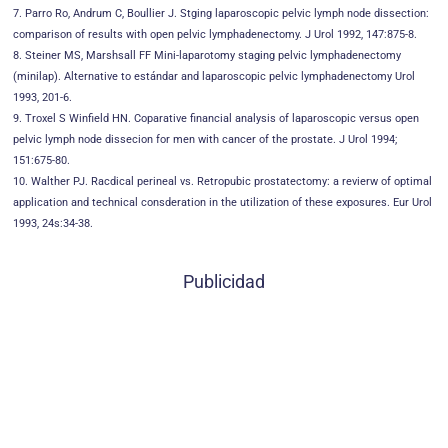
7. Parro Ro, Andrum C, Boullier J. Stging laparoscopic pelvic lymph node dissection:
comparison of results with open pelvic lymphadenectomy. J Urol 1992, 147:875-8.
8. Steiner MS, Marshsall FF Mini-laparotomy staging pelvic lymphadenectomy
(minilap). Alternative to estándar and laparoscopic pelvic lymphadenectomy Urol
1993, 201-6.
9. Troxel S Winfield HN. Coparative financial analysis of laparoscopic versus open
pelvic lymph node dissecion for men with cancer of the prostate. J Urol 1994;
151:675-80.
10. Walther PJ. Racdical perineal vs. Retropubic prostatectomy: a revierw of optimal
application and technical consderation in the utilization of these exposures. Eur Urol
1993, 24s:34-38.
Publicidad