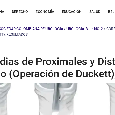
NA
DERECHO
ECONOMÍA
EDUCACIÓN
SALUD
BEL
 SOCIEDAD COLOMBIANA DE UROLOGÍA
»
UROLOGÍA. VIII - NO. 2
»
CORR
T), RESULTADOS
dias de Proximales y Dis
o (Operación de Duckett)