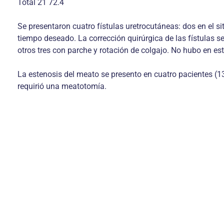
Total 21 72.4
Se presentaron cuatro fístulas uretrocutáneas: dos en el si
tiempo deseado. La corrección quirúrgica de las fístulas se
otros tres con parche y rotación de colgajo. No hubo en es
La estenosis del meato se presento en cuatro pacientes (13,
requirió una meatotomía.