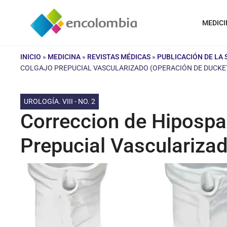
Saltar
al
MEDICI
contenido
INICIO
»
MEDICINA
»
REVISTAS MÉDICAS
»
PUBLICACIÓN DE LA
COLGAJO PREPUCIAL VASCULARIZADO (OPERACIÓN DE DUCKET
UROLOGÍA. VIII - NO. 2
Correccion de Hipospa
Prepucial Vascularizad