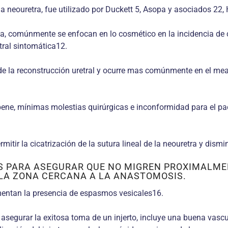
la neouretra, fue utilizado por Duckett 5, Asopa y asociados 22
adia, comúnmente se enfocan en lo cosmético en la incidencia de
etral sintomática12.
e la reconstrucción uretral y ocurre mas comúnmente en el meato
pene, mínimas molestias quirúrgicas e inconformidad para el pa
itir la cicatrización de la sutura lineal de la neouretra y dismi
S PARA ASEGURAR QUE NO MIGREN PROXIMALMEN
LA ZONA CERCANA A LA ANASTOMOSIS.
mentan la presencia de espasmos vesicales16.
asegurar la exitosa toma de un injerto, incluye una buena vascu