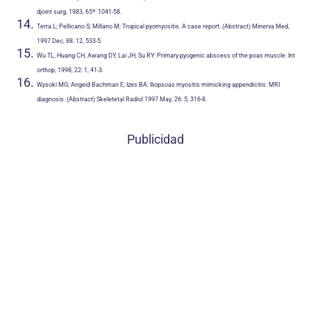
djoint surg, 1983, 65ª: 1041-58.
Terra L; Pellicano S; Millano M; Tropical pyomyositis. A case report. (Abstract) Minerva Med,
1997 Dec, 88: 12, 533-5.
Wu TL, Huang CH, Awang DY, Lai JH, Su RY: Primary pyogenic abscess of the poas muscle. Int
orthop, 1998, 22: 1, 41-3.
Wysoki MG; Angeid Bachman E; Izes BA: Iliopsoas myositis mimicking appendicitis: MRI
diagnosis. (Abstract) Skeletetal Radiol 1997 May, 26: 5, 316-8.
Publicidad