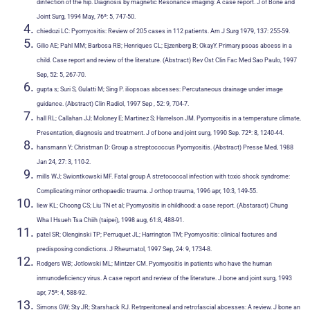
dinfection of the hip. Diagnosis by magnetic Resonance imaging: A case report. J of Bone and
Joint Surg, 1994 May, 76ª: 5, 747-50.
chiedozi LC: Pyomyositis: Review of 205 cases in 112 patients. Am J Surg 1979, 137: 255-59.
Gilio AE; Pahl MM; Barbosa RB; Henriques CL; Ejzenberg B; OkayY. Primary psoas abcess in a
child. Case report and review of the literature. (Abstract) Rev Ost Clin Fac Med Sao Paulo, 1997
Sep, 52: 5, 267-70.
gupta s; Suri S, Gulatti M; Sing P. iliopsoas abcesses: Percutaneous drainage under image
guidance. (Abstract) Clin Radiol, 1997 Sep , 52: 9, 704-7.
hall RL; Callahan JJ; Moloney E; Martinez S; Harrelson JM. Pyomyositis in a temperature climate,
Presentation, diagnosis and treatment. J of bone and joint surg, 1990 Sep. 72ª: 8, 1240-44.
hansmann Y; Christman D: Group a streptococcus Pyomyositis. (Abstract) Presse Med, 1988
Jan 24, 27: 3, 110-2.
mills WJ; Swiontkowski MF. Fatal group A stretococcal infection with toxic shock syndrome:
Complicating minor orthopaedic trauma. J orthop trauma, 1996 apr, 10:3, 149-55.
liew KL; Choong CS; Liu TN et al; Pyomyositis in childhood: a case report. (Abstaract) Chung
Wha l Hsueh Tsa Chiih (taipei), 1998 aug, 61:8, 488-91.
patel SR; Olenginski TP; Perruquet JL; Harrington TM; Pyomyositis: clinical factures and
predisposing condictions. J Rheumatol, 1997 Sep, 24: 9, 1734-8.
Rodgers WB; Jotlowski ML; Mintzer CM. Pyomyositis in patients who have the human
inmunodeficiency virus. A case report and review of the literature. J bone and joint surg, 1993
apr, 75ª: 4, 588-92.
Simons GW; Sty JR; Starshack RJ. Retrperitoneal and retrofascial abcesses: A review. J bone an