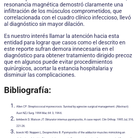
resonancia magnética demostró claramente una
infiltración de los músculos comprometidos, que
correlacionada con el cuadro clínico infeccioso, llevó
al diagnóstico sin mayor dilación.
Es nuestro interés llamar la atención hacia esta
entidad para lograr que casos como el descrito en
este reporte sufran demora innecesaria en el
diagnóstico para obtener tratamiento dirigido precoz
que en algunos puede evitar procedimientos
quirúrgicos, acortar la estancia hospitalaria y
disminuir las complicaciones.
Bibliografía:
Allen CP: Streptoccocal myonecrosis: Survival by agresive surgical management. (Abstract)
Aust NZJ Surg. 1994 Mar, 64: 3, 194-6.
birkbeck D; Watson JT. Obturator internus pyomyositis, A case report. Clin Orthop. 1995 Jul, 316,
221-26.
boeck HD: Noppen L; Desprechins B. Pyomyositis of the adductor muscles mimicking an