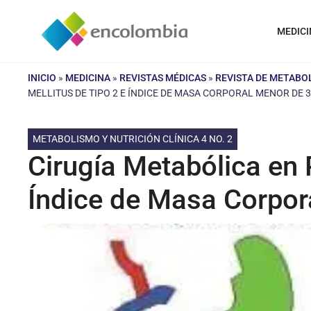
Saltar
al
MEDICI
contenido
INICIO
»
MEDICINA
»
REVISTAS MÉDICAS
»
REVISTA DE METABOL
MELLITUS DE TIPO 2 E ÍNDICE DE MASA CORPORAL MENOR DE 
METABOLISMO Y NUTRICIÓN CLÍNICA 4 NO. 2
Cirugía Metabólica en 
Índice de Masa Corpo