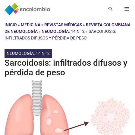
Saltar
Me
al
contenido
INICIO
»
MEDICINA
»
REVISTAS MÉDICAS
»
REVISTA COLOMBIANA
DE NEUMOLOGÍA
»
NEUMOLOGÍA. 14 Nº 2
»
SARCOIDOSIS:
INFILTRADOS DIFUSOS Y PÉRDIDA DE PESO
NEUMOLOGÍA. 14 Nº 2
Sarcoidosis: infiltrados difusos y
pérdida de peso