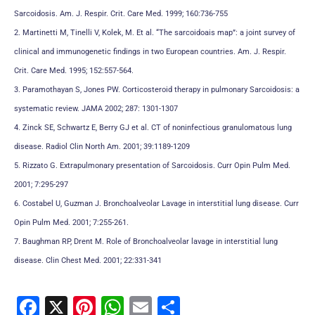
Sarcoidosis. Am. J. Respir. Crit. Care Med. 1999; 160:736-755
2. Martinetti M, Tinelli V, Kolek, M. Et al. “The sarcoidoais map”: a joint survey of
clinical and immunogenetic findings in two European countries. Am. J. Respir.
Crit. Care Med. 1995; 152:557-564.
3. Paramothayan S, Jones PW. Corticosteroid therapy in pulmonary Sarcoidosis: a
systematic review. JAMA 2002; 287: 1301-1307
4. Zinck SE, Schwartz E, Berry GJ et al. CT of noninfectious granulomatous lung
disease. Radiol Clin North Am. 2001; 39:1189-1209
5. Rizzato G. Extrapulmonary presentation of Sarcoidosis. Curr Opin Pulm Med.
2001; 7:295-297
6. Costabel U, Guzman J. Bronchoalveolar Lavage in interstitial lung disease. Curr
Opin Pulm Med. 2001; 7:255-261.
7. Baughman RP, Drent M. Role of Bronchoalveolar lavage in interstitial lung
disease. Clin Chest Med. 2001; 22:331-341
F
X
Pi
W
E
C