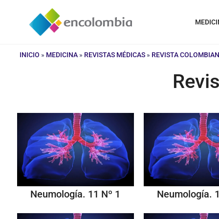
Saltar
al
MEDICI
contenido
INICIO
»
MEDICINA
»
REVISTAS MÉDICAS
»
REVISTA COLOMBIA
Revi
Neumología. 11 Nº 1
Neumología. 1