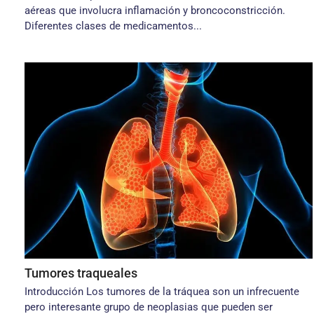
aéreas que involucra inflamación y broncoconstricción.
Diferentes clases de medicamentos...
Tumores traqueales
Introducción Los tumores de la tráquea son un infrecuente
pero interesante grupo de neoplasias que pueden ser