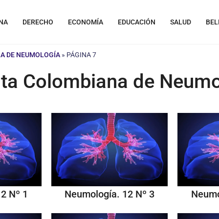
NA
DERECHO
ECONOMÍA
EDUCACIÓN
SALUD
BEL
NA DE NEUMOLOGÍA
»
PÁGINA 7
sta Colombiana de Neumo
2 Nº 1
Neumología. 12 Nº 3
Neumo