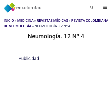
Saltar
Me
al
contenido
INICIO
»
MEDICINA
»
REVISTAS MÉDICAS
»
REVISTA COLOMBIANA
DE NEUMOLOGÍA
»
NEUMOLOGÍA. 12 Nº 4
Neumología. 12 Nº 4
Publicidad