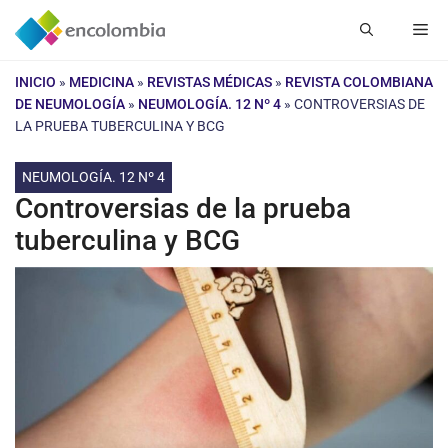
Saltar
Me
al
contenido
INICIO
»
MEDICINA
»
REVISTAS MÉDICAS
»
REVISTA COLOMBIANA
DE NEUMOLOGÍA
»
NEUMOLOGÍA. 12 Nº 4
»
CONTROVERSIAS DE
LA PRUEBA TUBERCULINA Y BCG
NEUMOLOGÍA. 12 Nº 4
Controversias de la prueba
tuberculina y BCG