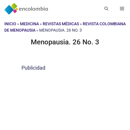
Saltar
Me
al
contenido
INICIO
»
MEDICINA
»
REVISTAS MÉDICAS
»
REVISTA COLOMBIANA
DE MENOPAUSIA
»
MENOPAUSIA. 26 NO. 3
Menopausia. 26 No. 3
Publicidad