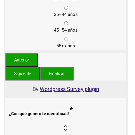
35–44 años
45–54 años
55+ años
By
Wordpress Survey plugin
*
¿Con qué género te identificas?