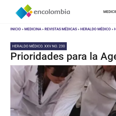
Saltar
al
MEDICI
contenido
INICIO
»
MEDICINA
»
REVISTAS MÉDICAS
»
HERALDO MÉDICO
»
HERALDO MÉDICO. XXV NO. 230
Prioridades para la Ag