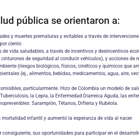
ud pública se orientaron a:
dades y muertes prematuras y evitables a través de intervencio
por ciento
 de vida saludables, a través de incentivos y desincentivos econ
e cinturones de seguridad al conducir vehículos), y acciones de m
ambiente (riesgos biológicos, físicos, cinéticos y químicos que 
ientales (ej., alimentos, bebidas, medicamentos, agua, aire, vect
misibles, particularmente. Hizo de Colombia un modelo de salud
 la Tuberculosis, la Lepra, la Enfermedad Diarreica Aguda, las e
noprevenibles: Sarampión, Tétanos, Difteria y Rubéola.
 mortalidad infantil y aumentó la esperanza de vida al nacer.
or consiguiente, sus oportunidades para participar en el desarrol