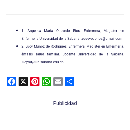
1. Angélica María Quevedo Ríos. Enfermera, Magister en
Enfermería Universidad de la Sabana. aquevedorios@gmail.com
2. Lucy Muñoz de Rodríguez. Enfermera, Magister en Enfermería:
énfasis salud familiar. Docente Universidad de la Sabana.
lucymr@unisabana.edu.co
F
X
Pi
W
E
C
a
nt
h
m
o
c
er
at
ai
m
Publicidad
e
e
s
l
p
b
st
A
ar
o
p
tir