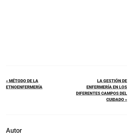
o
p
k
« MÉTODO DE LA
LA GESTIÓN DE
ETNOENFERMERÍA
ENFERMERÍA EN LOS
DIFERENTES CAMPOS DEL
CUIDADO »
Autor